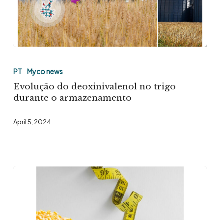
banco
de
dados
Evolução
do
PT
Myco news
deoxinivalenol
Evolução do deoxinivalenol no trigo
no
durante o armazenamento
trigo
April 5, 2024
durante
o
armazenamento