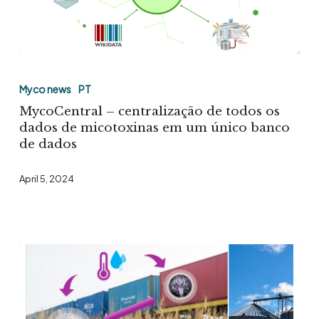
MycoCentral
–
Myco news
PT
centralização
MycoCentral – centralização de todos os
de
dados de micotoxinas em um único banco
de dados
todos
os
April 5, 2024
dados
de
micotoxinas
em
um
único