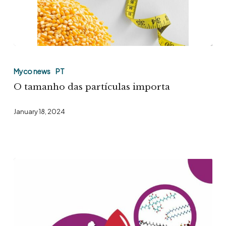
O
tamanho
Myco news
PT
das
O tamanho das partículas importa
partículas
January 18, 2024
importa