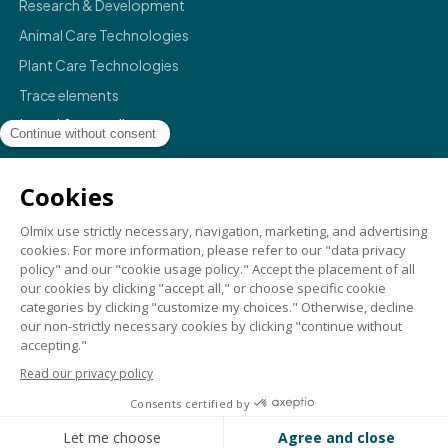
Research & Development
Animal Care Technologies
Plant Care Technologies
Trace elements
Legal & compliance
Legals
Privacy policy
Terms & conditions
Compliance
Credits
©
2026
Olmix.
For a better life
. All rights reserved