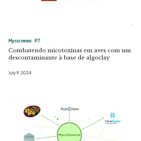
Combatendo
micotoxinas
Myco news
PT
em
Combatendo micotoxinas em aves com um
aves
descontaminante à base de algoclay
com
July 9, 2024
um
descontaminante
à
base
de
algoclay