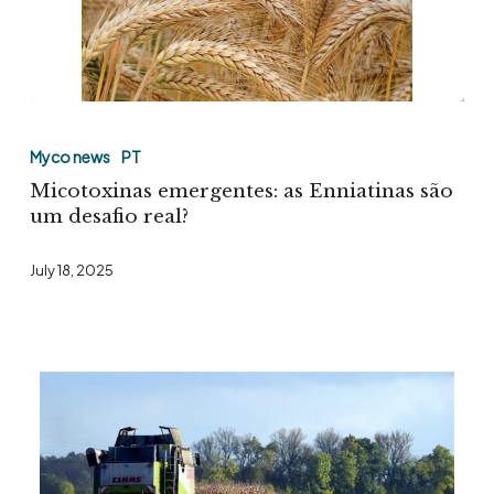
Micotoxinas
emergentes:
Myco news
PT
as
Micotoxinas emergentes: as Enniatinas são
Enniatinas
um desafio real?
são
July 18, 2025
um
desafio
real?