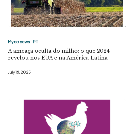
A
ameaça
Myco news
PT
oculta
A ameaça oculta do milho: o que 2024
do
revelou nos EUA e na América Latina
milho:
July 18, 2025
o
que
2024
revelou
nos
EUA
e