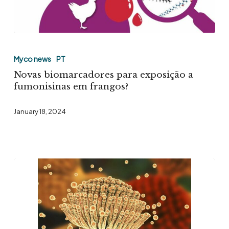
Novas
biomarcadores
Myco news
PT
para
Novas biomarcadores para exposição a
exposição
fumonisinas em frangos?
a
January 18, 2024
fumonisinas
em
frangos?