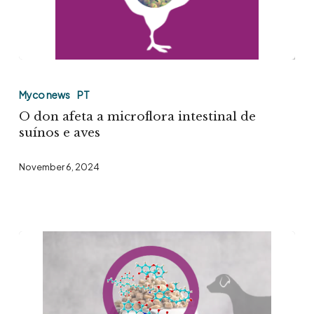
na
América
Latina
O
don
Myco news
PT
afeta
O don afeta a microflora intestinal de
a
suínos e aves
microflora
November 6, 2024
intestinal
de
suínos
e
aves