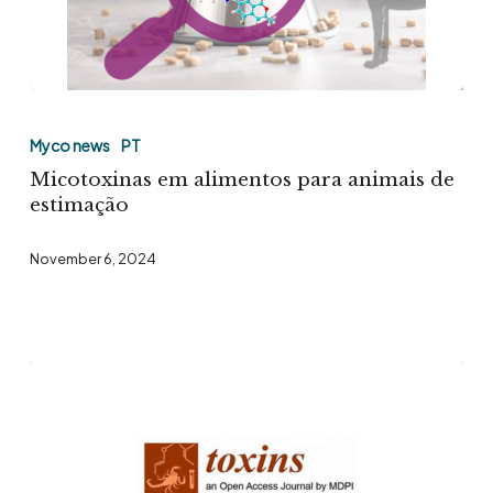
Micotoxinas
em
Myco news
PT
alimentos
Micotoxinas em alimentos para animais de
para
estimação
animais
November 6, 2024
de
estimação