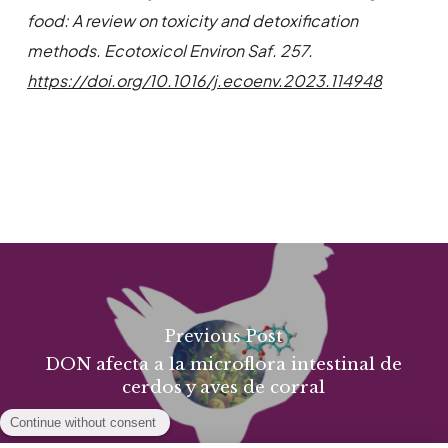
food: A review on toxicity and detoxification
methods.
Ecotoxicol Environ Saf. 257.
https://doi.org/10.1016/j.ecoenv.2023.114948
Previous Post
DON afecta a la microflora intestinal de
cerdos y aves de corral