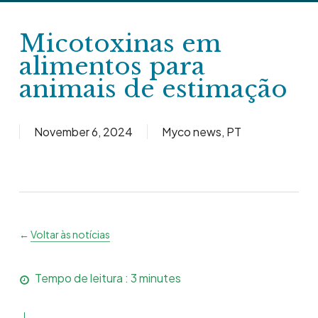
Skip
to
Micotoxinas em
main
alimentos para
content
animais de estimação
November 6, 2024
Myco news
,
PT
←
Voltar às notícias
Tempo de leitura :
3
minutes