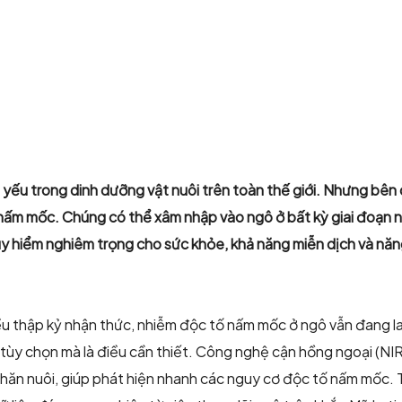
 yếu trong dinh dưỡng vật nuôi trên toàn thế giới. Nhưng bên 
nấm mốc. Chúng có thể xâm nhập vào ngô ở bất kỳ giai đoạn 
uy hiểm nghiêm trọng cho sức khỏe, khả năng miễn dịch và năn
u thập kỷ nhận thức, nhiễm độc tố nấm mốc ở ngô vẫn đang lan 
à tùy chọn mà là điều cần thiết. Công nghệ cận hồng ngoại (NI
hăn nuôi, giúp phát hiện nhanh các nguy cơ độc tố nấm mốc.