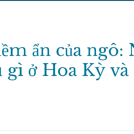
tiềm ẩn của ngô
iều gì ở Hoa Kỳ 