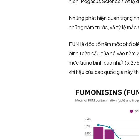
niên, Pegasus Science tiết lộ 
Những phát hiện quan trọng nhấ
những năm trước, và tỷ lệ mắc A
FUM là độc tố nấm mốc phổ bi
bình toàn cầu của nó vào năm 
mức trung bình cao nhất (3.275
khí hậu của các quốc gia này t