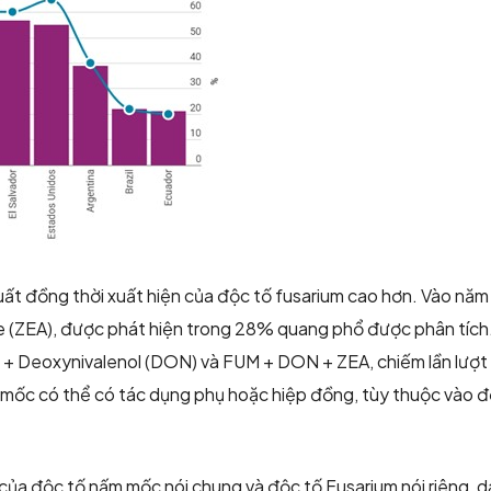
ất đồng thời xuất hiện của độc tố fusarium cao hơn. Vào năm
 (ZEA), được phát hiện trong 28% quang phổ được phân tích. 
M + Deoxynivalenol (DON) và FUM + DON + ZEA, chiếm lần lượ
 mốc có thể có tác dụng phụ hoặc hiệp đồng, tùy thuộc vào độ
ện của độc tố nấm mốc nói chung và độc tố Fusarium nói riêng, 