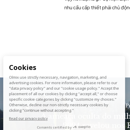
nhu cầu cấp thiết phải chủ độn
P
A ameaça oculta do milh
2024 revelou nos 