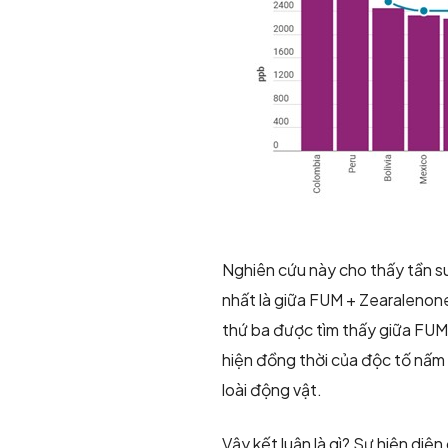
Nghiên cứu này cho thấy tần su
nhất là giữa FUM + Zearalenone
thứ ba được tìm thấy giữa FU
hiện đồng thời của độc tố nấm
loài động vật.
Vậy kết luận là gì? Sự hiện di