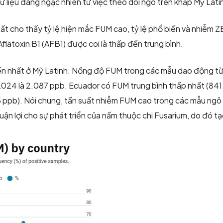
dữ liệu đáng ngạc nhiên từ việc theo dõi ngô trên khắp Mỹ La
t cho thấy tỷ lệ hiện mắc FUM cao, tỷ lệ phổ biến và nhiễm ZE
flatoxin B1 (AFB1) được coi là thấp đến trung bình.
ến nhất ở Mỹ Latinh. Nồng độ FUM trong các mẫu dao động từ
2024 là 2.087 ppb. Ecuador có FUM trung bình thấp nhất (841 
 ppb). Nói chung, tần suất nhiễm FUM cao trong các mẫu ngô 
huận lợi cho sự phát triển của nấm thuộc chi Fusarium, do đó t