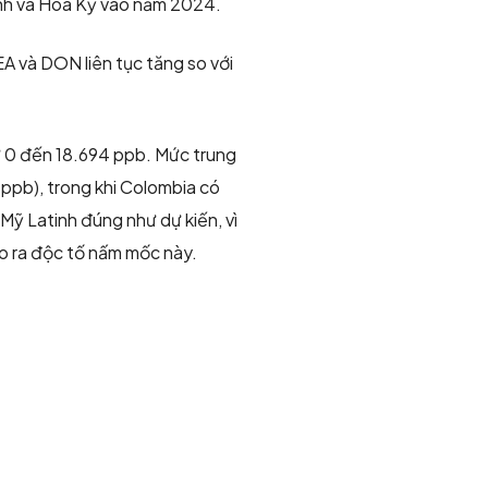
tinh và Hoa Kỳ vào năm 2024.
A và DON liên tục tăng so với
 0 đến 18.694 ppb. Mức trung
ppb), trong khi Colombia có
Mỹ Latinh đúng như dự kiến, vì
ạo ra độc tố nấm mốc này.