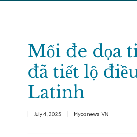
Skip
to
main
content
Mối đe dọa 
đã tiết lộ đ
Latinh
July 4, 2025
Myco news
,
VN