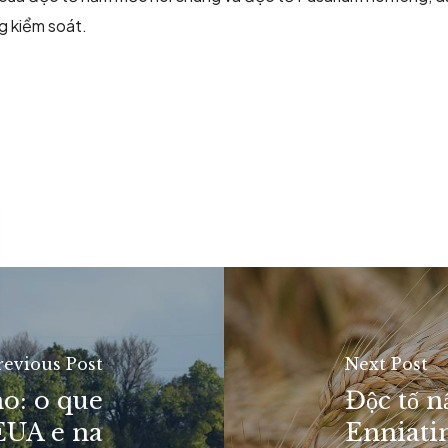
g kiểm soát.
revious Post
Next Post
o: o que
Độc tố 
EUA e na
Enniatin