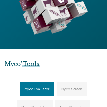
Myco’
Tools
Myco’Evaluator
Myco’Screen