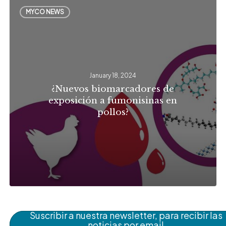
¿Nuevos
MYCO NEWS
biomarcadores
de
exposición
a
January 18, 2024
fumonisinas
¿Nuevos biomarcadores de
en
exposición a fumonisinas en
pollos?
pollos?
Suscribir a nuestra newsletter, para recibir las
noticias por email