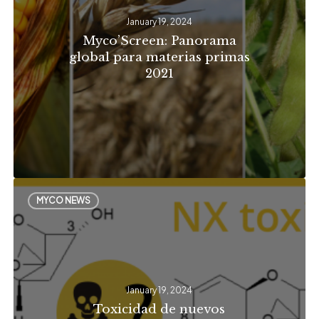
materias
January 19, 2024
primas
Myco’Screen: Panorama
2021
global para materias primas
2021
Toxicidad
MYCO NEWS
de
nuevos
tricotecenos
de
January 19, 2024
tipo
Toxicidad de nuevos
A: