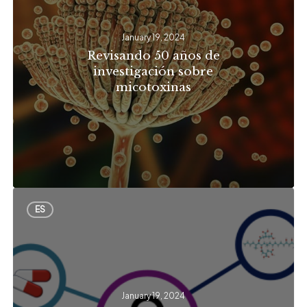
de
investigación
January 19, 2024
sobre
Revisando 50 años de
micotoxinas
investigación sobre
micotoxinas
Interacciones
ES
entre
fármacos
y
micotoxinas
January 19, 2024