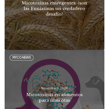
Micotoxinas emergentes: ¿son
verdadero
las Enniatinas un verdadero
desafío?
desafío?
Micotoxinas
MYCO NEWS
en
alimentos
para
mascotas
November 6, 2024
Micotoxinas en alimentos
para mascotas