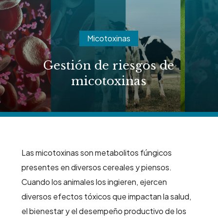
Skip
to
main
Micotoxinas
content
Gestión de riesgos de
micotoxinas
Las micotoxinas son metabolitos fúngicos
presentes en diversos cereales y piensos.
Cuando los animales los ingieren, ejercen
diversos efectos tóxicos que impactan la salud,
el bienestar y el desempeño productivo de los