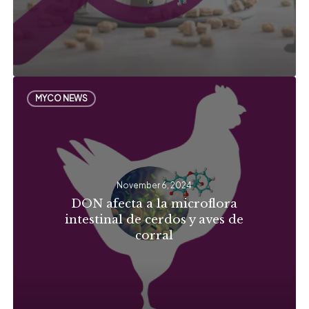
DON
MYCO NEWS
afecta
a
la
microflora
November 6, 2024
intestinal
DON afecta a la microflora
de
intestinal de cerdos y aves de
cerdos
corral
y
aves
de