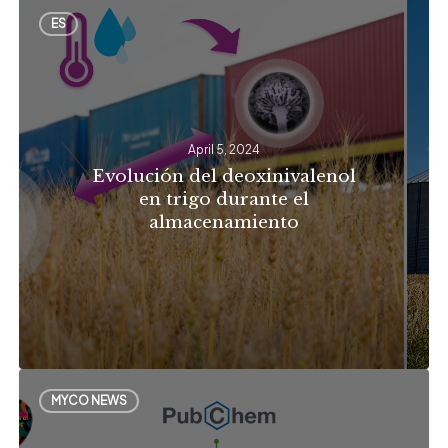
Evolución
ES
del
deoxinivalenol
en
trigo
April 5, 2024
durante
Evolución del deoxinivalenol
el
en trigo durante el
almacenamiento
almacenamiento
Centralización
MYCO NEWS
de
todos