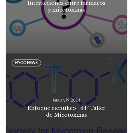
Interacciones entre fármacos
y micotoxinas
Enfoque
MYCO NEWS
científico
:
44º
Taller
January 19, 2024
de
Enfoque científico : 44º Taller
Micotoxinas
de Micotoxinas