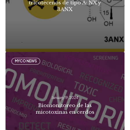
tricotecenos de tipo A: NX y
NX
3ANX
y
3ANX
Biomonitoreo
MYCO NEWS
de
las
micotoxinas
en
January 19, 2024
cerdos
Biomonitoreo de las
micotoxinas en cerdos