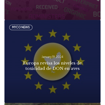
Europa
MYCO NEWS
revisa
los
niveles
de
January 19, 2024
toxicidad
Europa revisa los niveles de
de
toxicidad de DON en aves
DON
en
aves