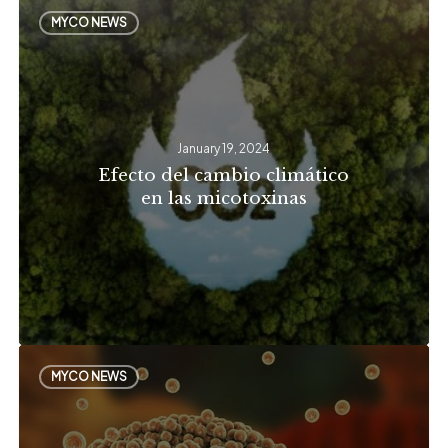
Efecto
MYCO NEWS
del
cambio
climático
en
January 19, 2024
las
Efecto del cambio climático
micotoxinas
en las micotoxinas
Revisando
MYCO NEWS
50
años