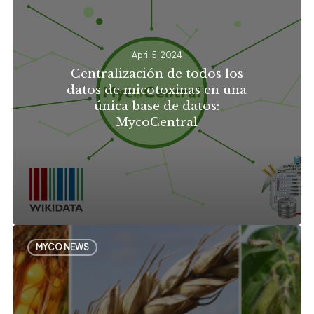
los
datos
April 5, 2024
de
Centralización de todos los
micotoxinas
datos de micotoxinas en una
en
única base de datos:
MycoCentral
una
única
base
de
datos:
MycoCentral
Myco’Screen:
MYCO NEWS
Panorama
global
para