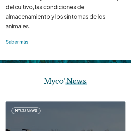
del cultivo, las condiciones de
almacenamiento y los síntomas de los
animales.
Saber más
Myco’
News
La
MYCO NEWS
amenaza
oculta