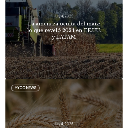
del
maíz:
July 4, 2025
lo
La amenaza oculta del maíz:
que
lo que reveló 2024 en EE.UU.
reveló
y LATAM
2024
en
EE.UU.
y
LATAM
Micotoxinas
MYCO NEWS
emergentes:
¿son
las
Enniatinas
July 4, 2025
un