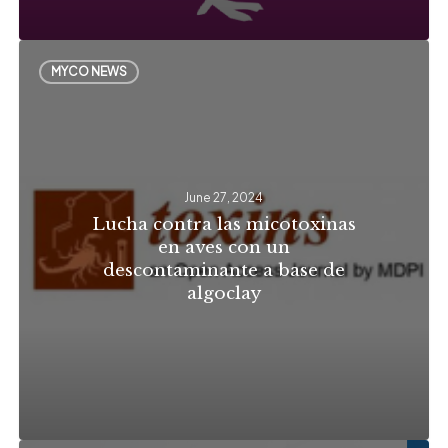
corral
Lucha
MYCO NEWS
contra
las
micotoxinas
en
June 27, 2024
aves
Lucha contra las micotoxinas
con
en aves con un
un
descontaminante a base de
algoclay
descontaminante
a
base
de
algoclay