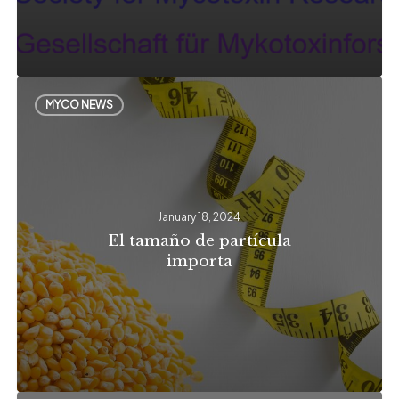
El
MYCO NEWS
tamaño
de
partícula
importa
January 18, 2024
El tamaño de partícula
importa