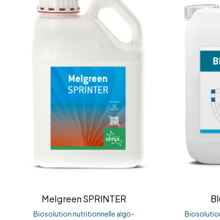
Melgreen SPRINTER
Bl
Biosolution nutritionnelle algo-
Biosolution