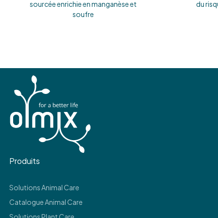
sourcée enrichie en manganèse et
du ris
soufre
Produits
Solutions Animal Care
Catalogue Animal Care
Solutions Plant Care