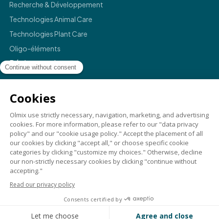
Recherche & Développement
Technologies Animal Care
Technologies Plant Care
Oligo-éléments
Réglementaire
Mentions légales
Politique de confidentialité
Termes et conditions
Conformité
Crédits
©
2026
Olmix.
For a better life
. All rights reserved