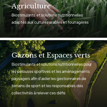
Agriculture
Biostimulants et solutions nutritionnelles
adaptés aux cultures arables et fourragères
See
solutions
Gazons et Espaces verts
Biostimulants et solutions nutritionnelles pour
les pelouses sportives et les aménagements
paysagers afin d’aider les gestionnaires de
terrains de sport et les responsables des
collectivités à relever ces défis