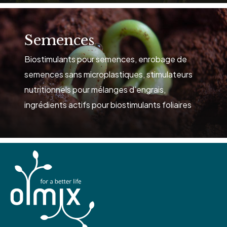
See
solutions
Semences
Biostimulants pour semences, enrobage de
semences sans microplastiques, stimulateurs
nutritionnels pour mélanges d’engrais,
ingrédients actifs pour biostimulants foliaires