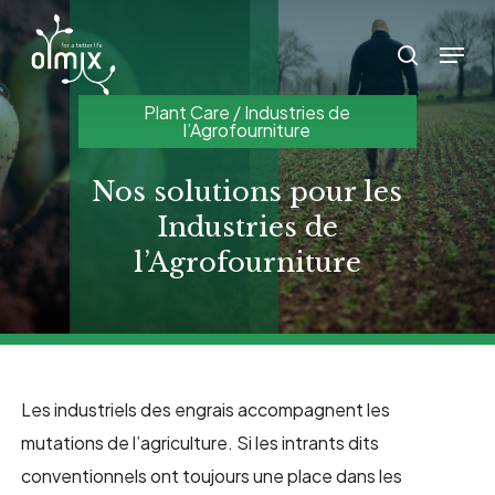
Skip
Menu
to
search
main
Plant Care / Industries de
content
l’Agrofourniture
Nos solutions pour les
Industries de
l’Agrofourniture
Les industriels des engrais accompagnent les
mutations de l’agriculture. Si les intrants dits
conventionnels ont toujours une place dans les