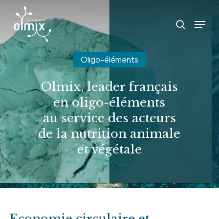
Skip
Menu
to
search
main
content
Oligo-éléments
Olmix, leader français
en oligo-éléments
au service des acteurs
de la nutrition animale
et végétale
Economie circulaire et