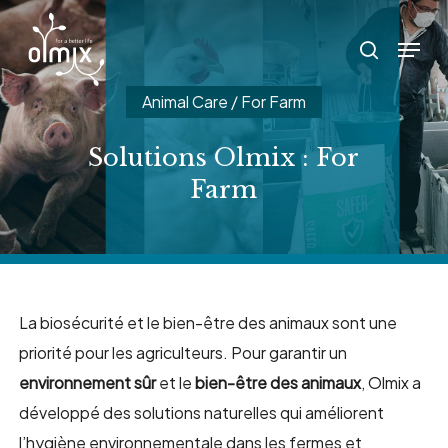
Skip
Menu
to
search
main
Animal Care / For Farm
content
Solutions Olmix : For
Farm
La biosécurité et le bien-être des animaux sont une
priorité pour les agriculteurs. Pour garantir un
environnement sûr
et le
bien-être des animaux
, Olmix a
développé des solutions naturelles qui améliorent
l’hygiène environnementale dans les fermes et