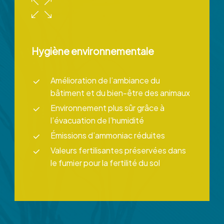
Hygiène environnementale
Amélioration de l’ambiance du
bâtiment et du bien-être des animaux
Environnement plus sûr grâce à
l’évacuation de l’humidité
Émissions d’ammoniac réduites
Valeurs fertilisantes préservées dans
le fumier pour la fertilité du sol