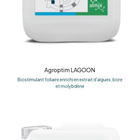
Agroptim LAGOON
Biostimulant foliaire enrichi en extrait d'algues, bore
et molybdène