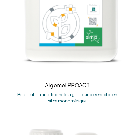
Algomel PROACT
Biosolution nutritionnelle algo-sourcée enrichie en
silice monomérique