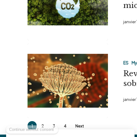
mic
en
las
janvier
micotoxinas
Revisando
50
ES
My
años
Rev
de
sob
investigació
sobre
janvier
micotoxinas
1
2
3
4
Next