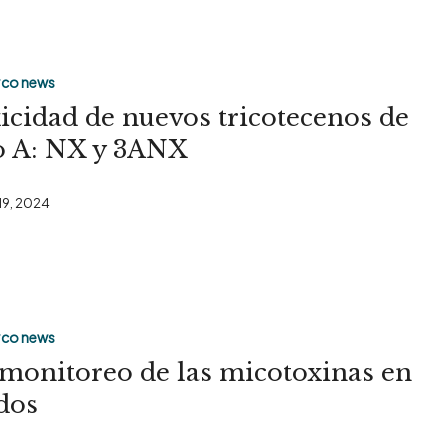
co news
icidad de nuevos tricotecenos de
s
o A: NX y 3ANX
 19, 2024
o
co news
monitoreo de las micotoxinas en
dos