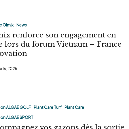
e Olmix
News
ix renforce son engagement en
t
e lors du forum Vietnam – France
ovation
e 16, 2025
ez
hon ALGAE GOLF
Plant Care Turf
Plant Care
hon ALGAE SPORT
ompagnez vos gazons dès la sortie