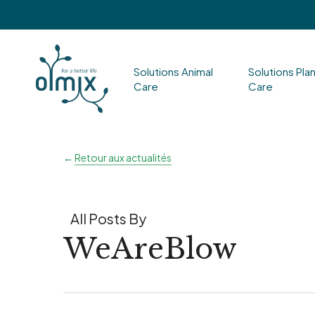
Skip
to
main
Solutions Animal
Solutions Pla
content
Care
Care
Hit enter to search or ESC to close
←
Retour aux actualités
All Posts By
WeAreBlow