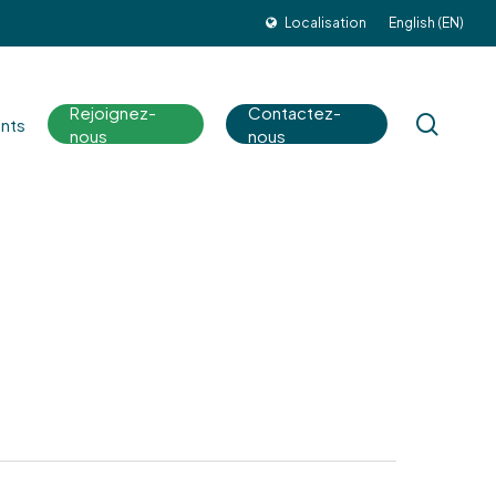
Localisation
English (EN)
Rejoignez-
Contactez-
sear
nts
nous
nous