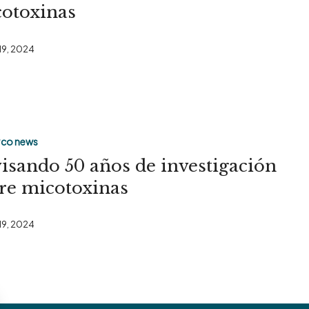
otoxinas
 19, 2024
co news
isando 50 años de investigación
re micotoxinas
n
 19, 2024