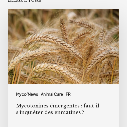
Related Posts
Mycotoxines
émergentes
:
faut-
il
s’inquiéter
des
enniatines
?
Myco’News
Animal Care
FR
Mycotoxines émergentes : faut-il
s’inquiéter des enniatines ?