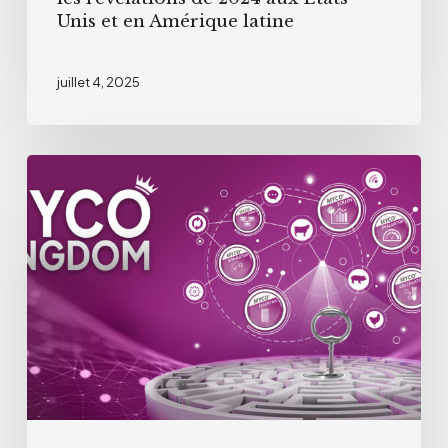
États-
Unis et en Amérique latine
Unis
et
juillet 4, 2025
en
Amérique
latine
Olmix
:
Lancement
de
Myco’Kingdom,
s’y
retrouver
dans
le
dédale