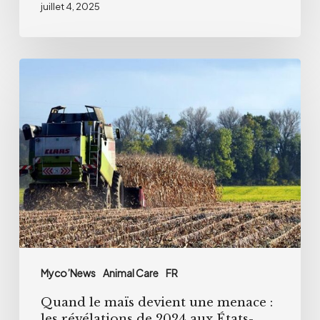
juillet 4, 2025
Quand
le
maïs
devient
une
menace
:
les
révélations
de
Myco’News
Animal Care
FR
2024
Quand le maïs devient une menace :
aux
les révélations de 2024 aux États-