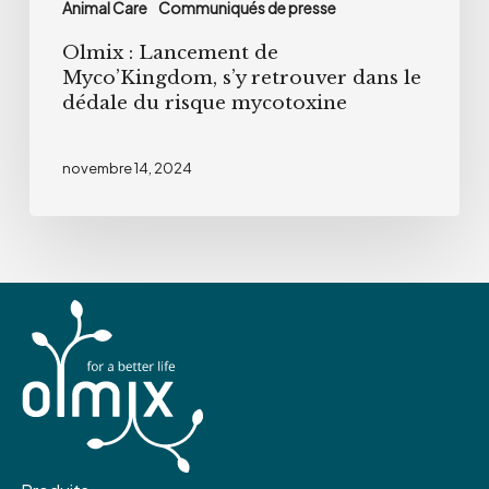
Animal Care
Communiqués de presse
du
Olmix : Lancement de
risque
Myco’Kingdom, s’y retrouver dans le
mycotoxine
dédale du risque mycotoxine
novembre 14, 2024