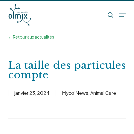
Skip
Menu
to
search
main
content
←
Retour aux actualités
La taille des particules
compte
janvier 23, 2024
Myco’News
,
Animal Care