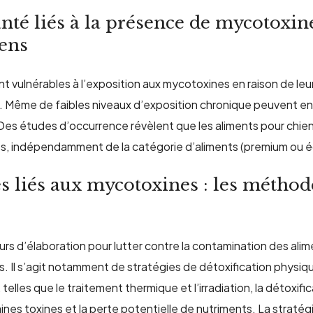
nté liés à la présence de mycotoxin
iens
nt vulnérables à l’exposition aux mycotoxines en raison de leu
.
Même de faibles niveaux d’exposition chronique peuvent en
. Des études d’occurrence révèlent que les aliments pour ch
es, indépendamment de la catégorie d’aliments (premium ou
es liés aux mycotoxines
:
les
méthod
s d’élaboration pour lutter contre la contamination des ali
. Il s’agit notamment de stratégies de détoxification physiq
lles que le traitement thermique et l’irradiation, la détoxifica
aines toxines et la perte potentielle de nutriments. La stratég