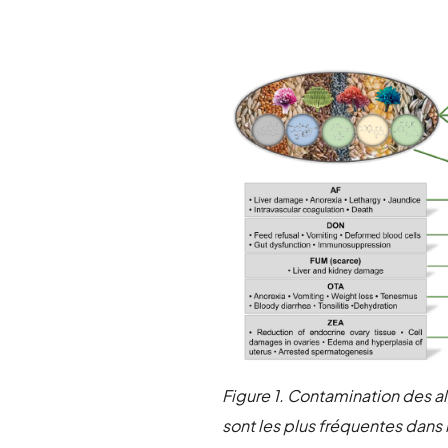
Figure
1
.
Contamination
des
a
sont
les plus
fréquent
e
s
dans