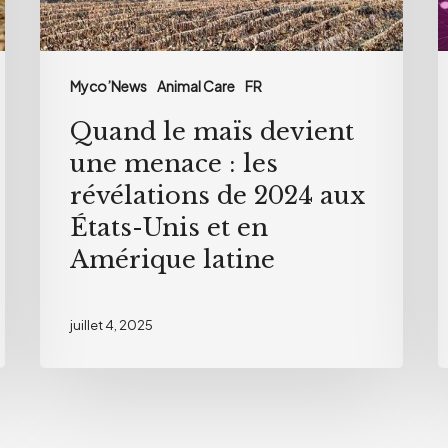
:
r
les
d
révélations
l
Myco’News
Animal Care
FR
de
d
2024
d
Quand le maïs devient
aux
r
une menace : les
États-
m
révélations de 2024 aux
Unis
États-Unis et en
et
Amérique latine
en
Amérique
juillet 4, 2025
latine