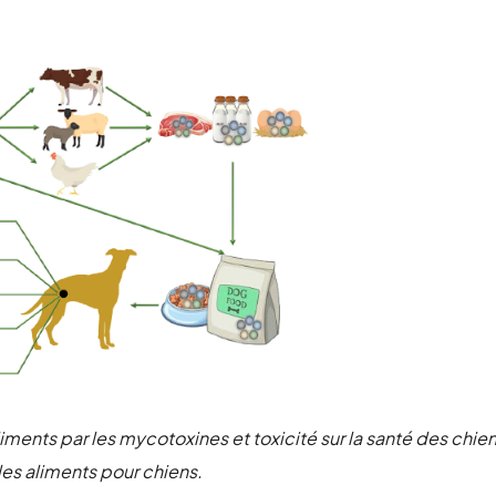
liments
par les
mycotoxines
et
toxicité
sur la
santé
des
chie
les
aliments
pour
chiens
.