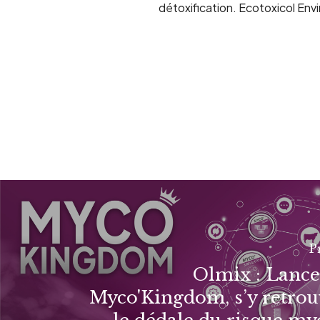
détoxification.
Ecotoxicol
Envi
P
Olmix : Lanc
Myco'Kingdom, s’y retrou