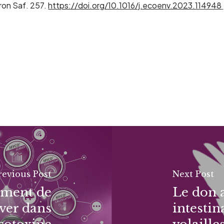
ron
Saf
. 257.
https://doi.org/10.1016/j.ecoenv.2023.114948
revious Post
Next Post
ement de
Le don a
ver dans
intestin