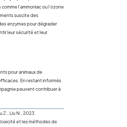
s comme l’ammoniac ou l’ozone
liments suscite des
u des enzymes pour dégrader
ir leur sécurité et leur
ents pour animaux de
efficaces.
En restant informés
ompagnie peuvent contribuer à
u Z., Liu N., 2023.
 toxicité et les méthodes de