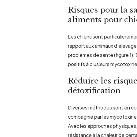
Risques pour la sa
aliments pour ch
Les chiens sont particulièreme
rapport aux animaux d
’élevag
e
problèmes de santé (figure 1)
positifs
à
plusieurs mycotoxin
Réduire les risqu
détoxification
Diverses méthodes sont en cour
compagnie par les mycotoxines
Avec
l
es approches physiques, te
résistance à la chaleur de cert