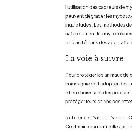
l’utilisation de
s capteurs
de my
peuvent dé
grad
er les
mycotoxin
inquiétudes. Les méthodes de 
naturellement les mycotoxine
efficacité dans des applicatio
La voie à suivre
Pour protéger les animaux de 
compagnie doit adopter des con
et en choisissant des produits
protéger leurs chiens des effe
Référence : Yang L., Yang L., Ca
Contamination naturelle par le