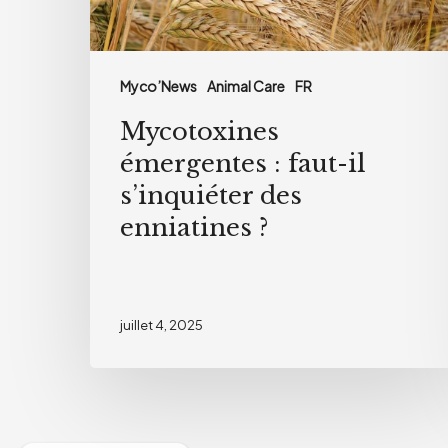
des
enniatines
?
Myco’News
Animal Care
FR
Mycotoxines
émergentes : faut-il
s’inquiéter des
enniatines ?
juillet 4, 2025