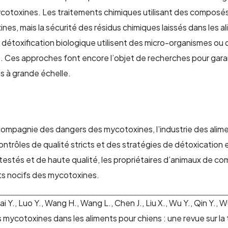
cotoxines. Les traitements chimiques utilisant des composé
es, mais la sécurité des résidus chimiques laissés dans les a
détoxification biologique utilisent des micro-organismes o
s. Ces approches font
encore
l’objet de recherches pour garant
ns à grande échelle.
compagnie des dangers des mycotoxines, l’industrie des alim
trôles de qualité stricts et des stratégies de détoxication 
 testés et de haute qualité, les propriétaires d’animaux de c
ts nocifs des mycotoxines.
i Y., Luo Y., Wang H., Wang L., Chen J., Liu X., Wu Y., Qin Y., W
s mycotoxines dans les aliments pour chiens : une revue sur la