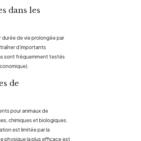
es dans les
r durée de vie prolongée par
traîner d’importants
iens sont fréquemment testés
 économique).
es de
ments pour animaux de
ue
s
, chimique
s
et biologique
s.
tion est limitée par la
ie physique la plus efficace est