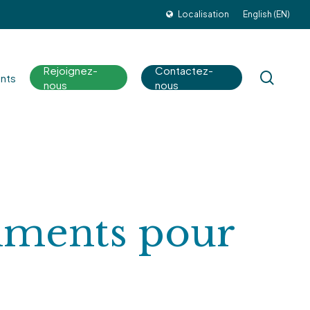
Localisation
English (EN)
Rejoignez-
Contactez-
sear
nts
nous
nous
liments pour