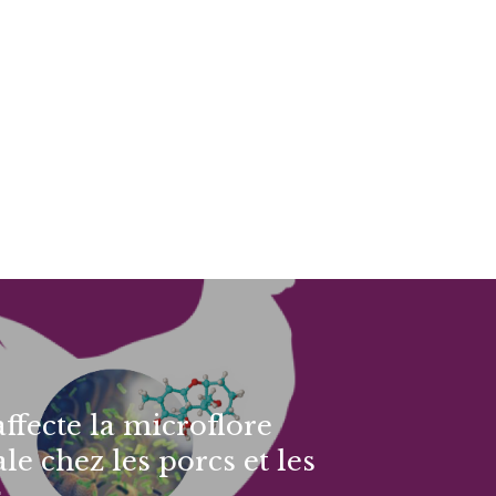
ffecte la microflore
ale chez les porcs et les