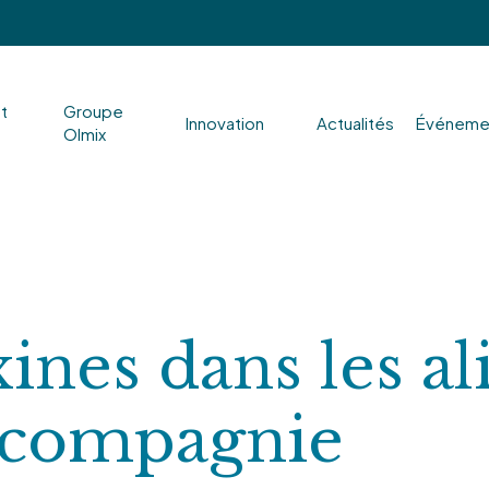
nt
Groupe
Innovation
Actualités
Événeme
Olmix
ines dans les a
 compagnie