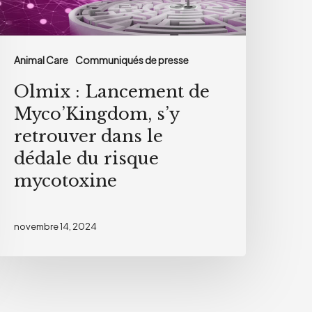
etrouver
ans
e
Animal Care
Communiqués de presse
édale
u
Olmix : Lancement de
isque
Myco’Kingdom, s’y
ycotoxine
retrouver dans le
dédale du risque
mycotoxine
novembre 14, 2024