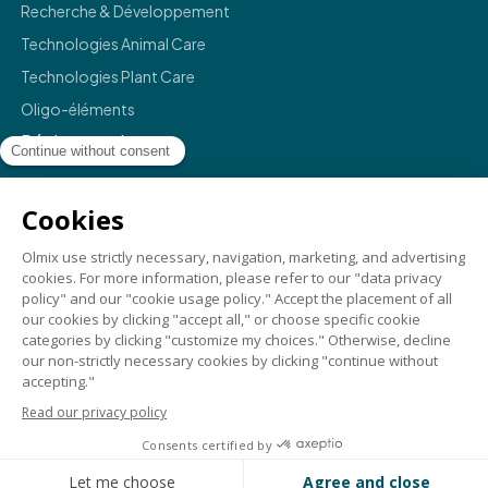
Recherche & Développement
Technologies Animal Care
Technologies Plant Care
Oligo-éléments
Réglementaire
Mentions légales
Politique de confidentialité
Termes et conditions
Conformité
Crédits
©
2026
Olmix.
For a better life
. All rights reserved