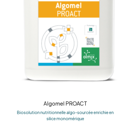
Algomel PROACT
Biosolution nutritionnelle algo-sourcée enrichie en
silice monomérique