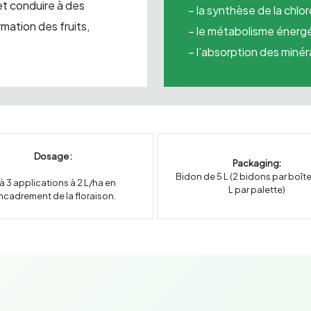
et conduire à des
– la synthèse de la chlo
mation des fruits,
– le métabolisme énerg
– l’absorption des minér
Dosage :
Packaging:
Bidon de 5 L (2 bidons par boît
 à 3 applications à 2 L/ha en
L par palette)
ncadrement de la floraison.