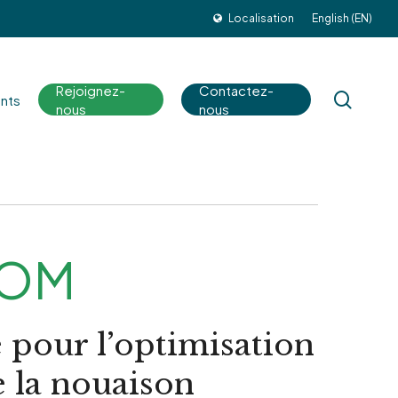
Localisation
English (EN)
Rejoignez-
Contactez-
sear
nts
nous
nous
OOM
e pour l’optimisation
e la nouaison