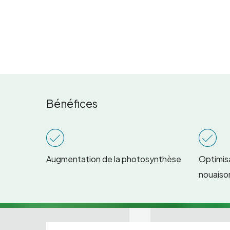
Bénéfices
Augmentation de la photosynthèse
Optimisa
nouaiso