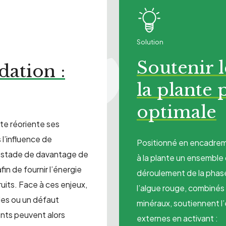
Solution
Soutenir 
dation :
la plante 
optimale
te réoriente ses
 l’influence de
Positionné en encadrem
e stade de davantage de
à la plante un ensemble
in de fournir l’énergie
déroulement de la phas
ruits. Face à ces enjeux,
l’algue rouge, combinés
es ou un défaut
minéraux, soutiennent l
ents peuvent alors
externes en activant :