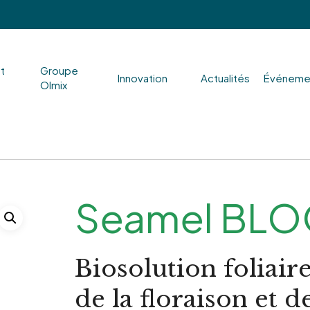
nt
Groupe
Innovation
Actualités
Événeme
Olmix
Seamel BL
Biosolution foliair
de la floraison et d