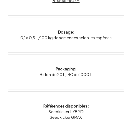
B-SEANERGY®
Dosage:
0,1 à 0,5 L / 100 kg de semences selon les espèces
Packaging:
Bidon de 20 L
,
IBC de 1000 L
Références disponibles :
Seedkicker HYBRID
Seedkicker GMAX