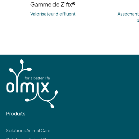
Gamme de Z’fix®
Valorisateur d’effluent
Asséchant 
d
Produits
Solutions Animal Care