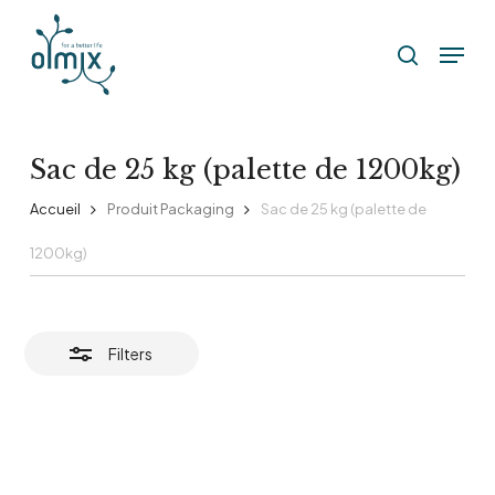
Skip
Menu
to
Close
search
Filters
main
content
Sac de 25 kg (palette de 1200kg)
Accueil
Produit Packaging
Sac de 25 kg (palette de
1200kg)
Filters