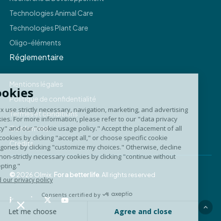
Technologies Animal Care
Technologies Plant Care
Oligo-éléments
Réglementaire
Mentions légales
Politique de confidentialité
Termes et conditions
Conformité
Crédits
©
2026
Olmix.
For a better life
. All rights reserved