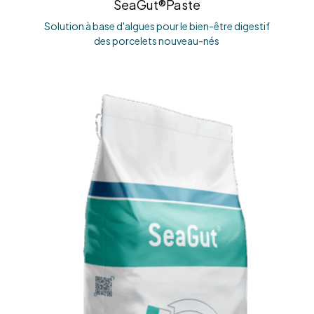
SeaGut®Paste
Solution à base d'algues pour le bien-être digestif
des porcelets nouveau-nés