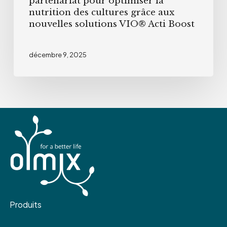
partenariat pour optimiser la
grâce
nutrition des cultures grâce aux
aux
nouvelles solutions VIO® Acti Boost
nouvelles
solutions
décembre 9, 2025
VIO®
Acti
Boost
Produits