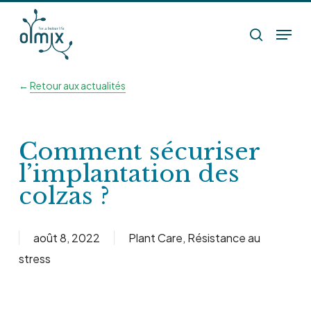
Skip
Menu
to
search
main
content
←
Retour aux actualités
Comment sécuriser
l’implantation des
colzas ?
août 8, 2022
Plant Care
,
Résistance au
stress