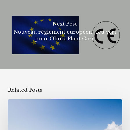
Next Post
Nouveau règlement européen : feu vert
pour Olmix Plant Care
Related Posts
Certification
européenne
PFC7
pour