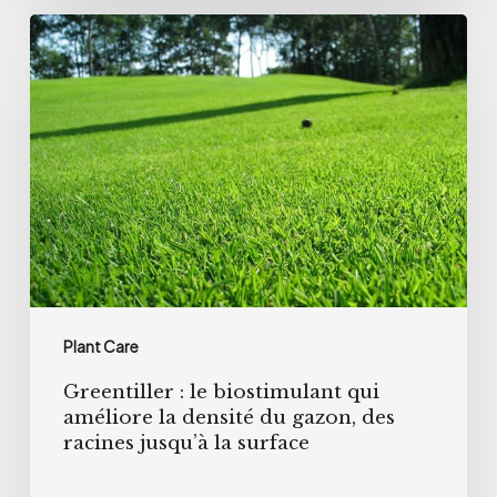
Greentiller
et
:
vergers
le
biostimulant
qui
améliore
la
densité
du
gazon,
Plant Care
des
Greentiller : le biostimulant qui
racines
améliore la densité du gazon, des
jusqu’à
racines jusqu’à la surface
la
surface