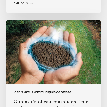
avril 22, 2026
Olmix
et
Violleau
consolident
leur
partenariat
pour
optimiser
la
nutrition
Plant Care
Communiqués de presse
des
Olmix et Violleau consolident leur
cultures