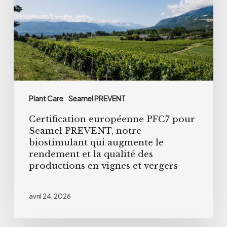
Seamel
PREVENT,
notre
biostimulant
qui
augmente
Plant Care
Seamel PREVENT
le
Certification européenne PFC7 pour
rendement
Seamel PREVENT, notre
et
biostimulant qui augmente le
la
rendement et la qualité des
productions en vignes et vergers
qualité
des
productions
avril 24, 2026
en
vignes