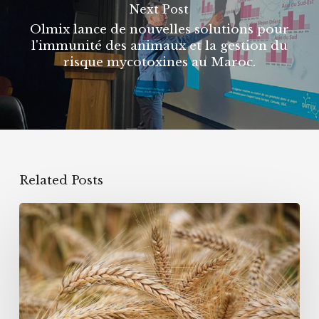
Next Post
Olmix lance de nouvelles solutions pour
l'immunité des animaux et la gestion du
risque mycotoxines au Maroc.
Related Posts
Mycotoxines
émergentes
:
faut-
il