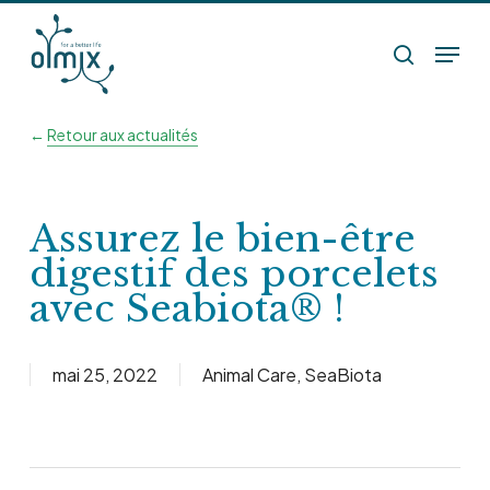
Skip
Menu
to
search
main
content
←
Retour aux actualités
Assurez le bien-être
digestif des porcelets
avec Seabiota® !
mai 25, 2022
Animal Care
,
SeaBiota