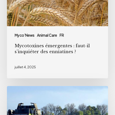
s’inquiéter
des
enniatines
?
Myco’News
Animal Care
FR
Mycotoxines émergentes : faut-il
s’inquiéter des enniatines ?
juillet 4, 2025
Quand
le
maïs
devient