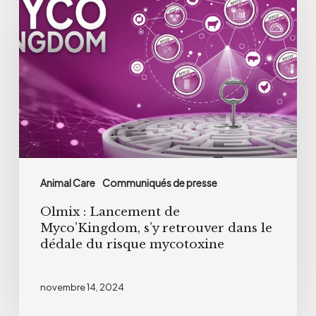
:
Lancement
de
Myco’Kingdom,
s’y
retrouver
dans
le
dédale
Animal Care
Communiqués de presse
du
Olmix : Lancement de
risque
Myco’Kingdom, s’y retrouver dans le
mycotoxine
dédale du risque mycotoxine
novembre 14, 2024