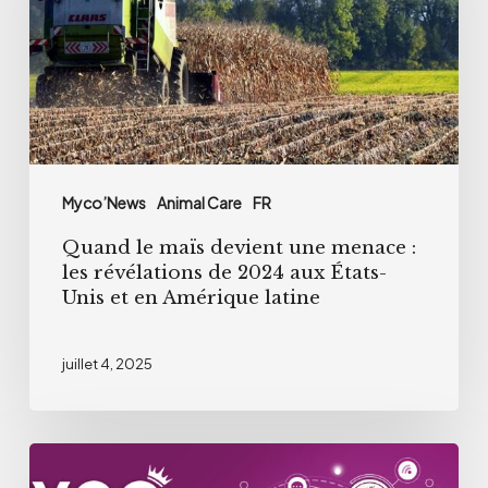
une
menace
:
les
révélations
de
Myco’News
Animal Care
FR
2024
Quand le maïs devient une menace :
aux
les révélations de 2024 aux États-
États-
Unis et en Amérique latine
Unis
et
juillet 4, 2025
en
Amérique
latine
Olmix