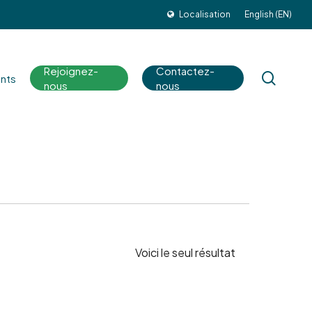
Localisation
English (EN)
Rejoignez-
Contactez-
sear
nts
nous
nous
Voici le seul résultat