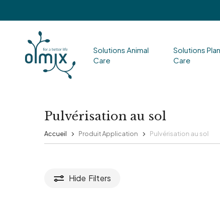
Skip
to
main
Solutions Animal
Solutions Pla
content
Care
Care
Hit enter to search or ESC to close
Pulvérisation au sol
Accueil
Produit Application
Pulvérisation au sol
Hide
Filters